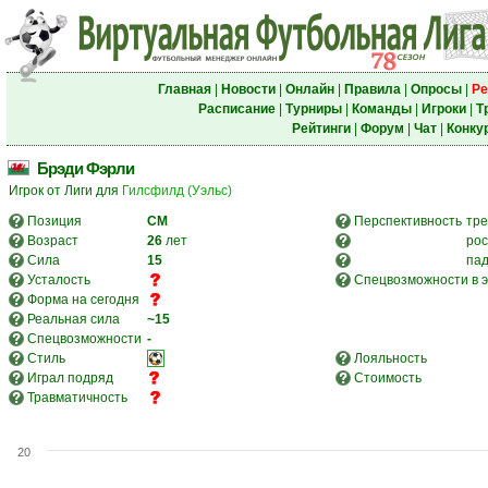
Главная
|
Новости
|
Онлайн
|
Правила
|
Опросы
|
Ре
Расписание
|
Турниры
|
Команды
|
Игроки
|
Т
Рейтинги
|
Форум
|
Чат
|
Конку
Брэди Фэрли
Игрок от Лиги для
Гилсфилд (Уэльс)
Позиция
CM
Перспективность
тре
Возраст
26
лет
рос
Сила
15
па
Усталость
Спецвозможности в э
Форма на сегодня
Реальная сила
~15
Спецвозможности
-
Стиль
Лояльность
Играл подряд
Стоимость
Травматичность
20