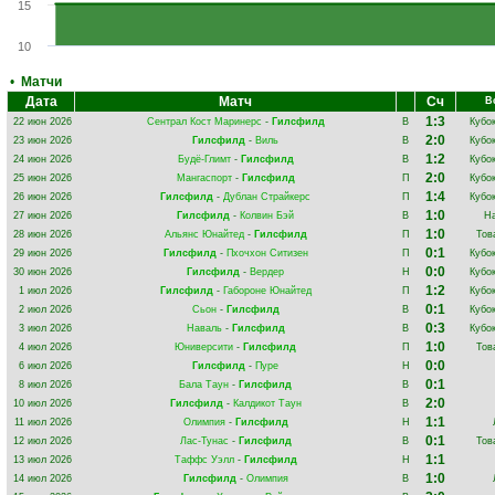
15
10
•
Матчи
Дата
Матч
Сч
В
1:3
22 июн 2026
Сентрал Кост Маринерс
-
Гилсфилд
В
Кубо
2:0
23 июн 2026
Гилсфилд
-
Виль
В
Кубо
1:2
24 июн 2026
Будё-Глимт
-
Гилсфилд
В
Кубо
2:0
25 июн 2026
Мангаспорт
-
Гилсфилд
П
Кубо
1:4
26 июн 2026
Гилсфилд
-
Дублан Страйкерс
П
Кубо
1:0
27 июн 2026
Гилсфилд
-
Колвин Бэй
В
На
1:0
28 июн 2026
Альянс Юнайтед
-
Гилсфилд
П
Тов
0:1
29 июн 2026
Гилсфилд
-
Пхочхон Ситизен
П
Кубо
0:0
30 июн 2026
Гилсфилд
-
Вердер
Н
Кубо
1:2
1 июл 2026
Гилсфилд
-
Габороне Юнайтед
П
Кубо
0:1
2 июл 2026
Сьон
-
Гилсфилд
В
Кубо
0:3
3 июл 2026
Наваль
-
Гилсфилд
В
Кубо
1:0
4 июл 2026
Юниверсити
-
Гилсфилд
П
Тов
0:0
6 июл 2026
Гилсфилд
-
Пуре
Н
0:1
8 июл 2026
Бала Таун
-
Гилсфилд
В
2:0
10 июл 2026
Гилсфилд
-
Калдикот Таун
В
1:1
11 июл 2026
Олимпия
-
Гилсфилд
Н
0:1
12 июл 2026
Лас-Тунас
-
Гилсфилд
В
Тов
1:1
13 июл 2026
Таффс Уэлл
-
Гилсфилд
Н
1:0
14 июл 2026
Гилсфилд
-
Олимпия
В