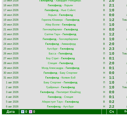
2:0
15 июл 2026
Гилсфилд
-
Хаварден Рейнджерс
В
2:1
16 июл 2026
Гилсфилд
-
Лорьян
В
1:0
17 июл 2026
Гилсфилд
-
Нью Сэйнтс
В
0:0
18 июл 2026
Лорьян
-
Гилсфилд
Н
1:2
19 июл 2026
Горилла Юниверс
-
Гилсфилд
В
Тов
1:0
20 июл 2026
Абер Вэлли
-
Гилсфилд
П
0:0
21 июл 2026
Генчлербирлиги
-
Гилсфилд
Н
1:2
22 июл 2026
Салтни Таун
-
Гилсфилд
В
1:0
23 июл 2026
Гилсфилд
-
Генчлербирлиги
В
2:0
24 июл 2026
Гилсфилд
-
Амманфорд
В
2:3
25 июл 2026
Аугсбург
-
Гилсфилд
В
1:0
26 июл 2026
Басса
-
Гилсфилд
П
Тов
0:1
27 июл 2026
Боу Стрит
-
Гилсфилд
В
2:0
28 июл 2026
Специя
-
Гилсфилд
П
0:1
29 июл 2026
Молд Александра
-
Гилсфилд
В
0:0
30 июл 2026
Гилсфилд
-
Баку Спортинг
Н
1:1
31 июл 2026
Гилсфилд
-
Колвин Бэй
Н
1:0
1 авг 2026
Баку Спортинг
-
Гилсфилд
П
1:0
2 авг 2026
Гуайренья
-
Гилсфилд
П
Тов
0:0
3 авг 2026
Гилсфилд
-
Понтиприт Юнайтед
Н
0:1
4 авг 2026
Гилсфилд
-
Специя
П
0:2
5 авг 2026
Аберистуит Таун
-
Гилсфилд
В
2:2
6 авг 2026
Гилсфилд
-
Аугсбург
Н
Дата
0
0
Сч
В