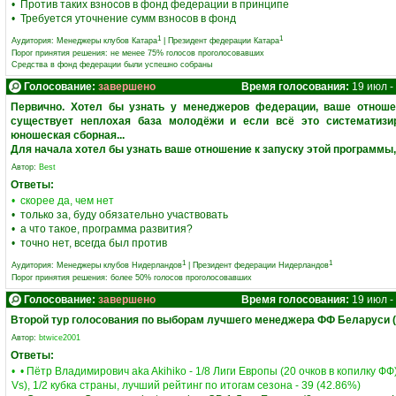
• Против таких взносов в фонд федерации в принципе
• Требуется уточнение сумм взносов в фонд
1
1
Аудитория:
Менеджеры клубов Катара
|
Президент федерации Катара
Порог принятия решения: не менее 75% голосов проголосовавших
Средства в фонд федерации были успешно собраны
Голосование:
завершено
Время голосования:
19 июл -
Первично. Хотел бы узнать у менеджеров федерации, ваше отноше
существует неплохая база молодёжи и если всё это систематизир
юношеская сборная...
Для начала хотел бы узнать ваше отношение к запуску этой программы, д
Автор:
Best
Ответы:
• скорее да, чем нет
• только за, буду обязательно участвовать
• а что такое, программа развития?
• точно нет, всегда был против
1
1
Аудитория:
Менеджеры клубов Нидерландов
|
Президент федерации Нидерландов
Порог принятия решения: более 50% голосов проголосовавших
Голосование:
завершено
Время голосования:
19 июл -
Второй тур голосования по выборам лучшего менеджера ФФ Беларуси (
Автор:
btwice2001
Ответы:
• • Пётр Владимирович aka Akihiko - 1/8 Лиги Европы (20 очков в копилку ФФ
Vs), 1/2 кубка страны, лучший рейтинг по итогам сезона - 39 (42.86%)