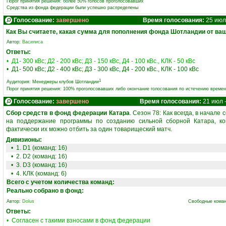
Порог принятия решения: более 50% голосов проголосовавших
Средства из фонда федерации были успешно распределены
Голосование:
завершено
Время голосования:
25 июл 
Как Вы считаете, какая сумма для пополнения фонда Шотландии от ваш
Автор:
Василиса
Ответы:
• Д1- 300 кВс; Д2 - 200 кВс; Д3 - 150 кВс, Д4 - 100 кВс., КЛК - 50 кВс
• Д1- 500 кВс; Д2 - 400 кВс; Д3 - 300 кВс, Д4 - 200 кВс., КЛК - 100 кВс
1
Аудитория:
Менеджеры клубов Шотландии
Порог принятия решения: 100% проголосовавших либо окончание голосования по истечению време
Голосование:
завершено
Время голосования:
21 июл 
Сбор средств в фонд федерации Катара
. Сезон 78: Как всегда, в начал
на поддержание программы по созданию сильной сборной Катара, кон
фактически их можно отбить за один товарищеский матч.
Дивизионы:
• 1. D1 (команд: 16)
• 2. D2 (команд: 16)
• 3. D3 (команд: 16)
• 4. КЛК (команд: 6)
Всего с учетом количества команд:
Реально собрано в фонд:
Автор:
Dolus
Свободные коман
Ответы:
• Согласен с такими взносами в фонд федерации