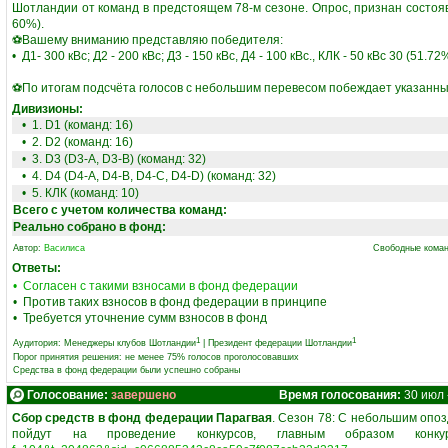
Шотландии от команд в предстоящем 78-м сезоне. Опрос, признан состояв
60%).
⚽Вашему вниманию представляю победителя:
• Д1- 300 кВс; Д2 - 200 кВс; Д3 - 150 кВс, Д4 - 100 кВс., КЛК - 50 кВс 30 (51.72
⚽По итогам подсчёта голосов с небольшим перевесом побеждает указанны
Дивизионы:
• 1. D1 (команд: 16)
• 2. D2 (команд: 16)
• 3. D3 (D3-A, D3-B) (команд: 32)
• 4. D4 (D4-A, D4-B, D4-C, D4-D) (команд: 32)
• 5. КЛК (команд: 10)
Всего с учетом количества команд:
Реально собрано в фонд:
Автор:
Василиса
Свободные коман
Ответы:
• Согласен с такими взносами в фонд федерации
• Против таких взносов в фонд федерации в принципе
• Требуется уточнение сумм взносов в фонд
1
1
Аудитория:
Менеджеры клубов Шотландии
|
Президент федерации Шотландии
Порог принятия решения: не менее 75% голосов проголосовавших
Средства в фонд федерации были успешно собраны
Голосование:
завершено
Время голосования:
30 июл -
Сбор средств в фонд федерации Парагвая
. Сезон 78: С небольшим опо
пойдут на проведение конкурсов, главным образом кон