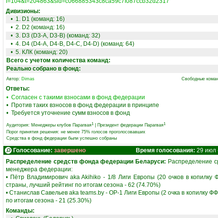
f=104&t=204863&sid=c066885343c8ca59c7f087ccb32d2317
Дивизионы:
• 1. D1 (команд: 16)
• 2. D2 (команд: 16)
• 3. D3 (D3-A, D3-B) (команд: 32)
• 4. D4 (D4-A, D4-B, D4-C, D4-D) (команд: 64)
• 5. КЛК (команд: 20)
Всего с учетом количества команд:
Реально собрано в фонд:
Автор:
Dimas
Свободные коман
Ответы:
• Согласен с такими взносами в фонд федерации
• Против таких взносов в фонд федерации в принципе
• Требуется уточнение сумм взносов в фонд
1
1
Аудитория:
Менеджеры клубов Парагвая
|
Президент федерации Парагвая
Порог принятия решения: не менее 75% голосов проголосовавших
Средства в фонд федерации были успешно собраны
Голосование:
завершено
Время голосования:
29 июл -
Распределение средств фонда федерации Беларуси:
Распределение ср
менеджера федерации:
• Пётр Владимирович aka Akihiko - 1/8 Лиги Европы (20 очков в копилку Ф
страны, лучший рейтинг по итогам сезона - 62 (74.70%)
• Станислав Савельев aka teams.by - ОР-1 Лиги Европы (2 очка в копилку ФФ)
по итогам сезона - 21 (25.30%)
Команды: