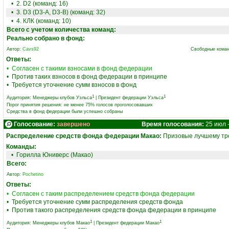
• 2. D2 (команд: 16)
• 3. D3 (D3-A, D3-B) (команд: 32)
• 4. КЛК (команд: 10)
Всего с учетом количества команд:
Реально собрано в фонд:
Автор:
Cavs92
Свободные коман
Ответы:
• Согласен с такими взносами в фонд федерации
• Против таких взносов в фонд федерации в принципе
• Требуется уточнение сумм взносов в фонд
1
1
Аудитория:
Менеджеры клубов Уэльса
|
Президент федерации Уэльса
Порог принятия решения: не менее 75% голосов проголосовавших
Средства в фонд федерации были успешно собраны
Голосование:
завершено
Время голосования:
25 июл 
Распределение средств фонда федерации Макао:
Призовые лучшему тре
Команды:
•
Горилла Юниверс (Макао)
Всего:
Автор:
Pochetino
Ответы:
• Согласен с таким распределением средств фонда федерации
• Требуется уточнение сумм распределения средств фонда
• Против такого распределения средств фонда федерации в принципе
1
1
Аудитория:
Менеджеры клубов Макао
|
Президент федерации Макао