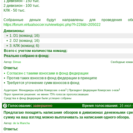
‎1 дивизион - 150 тыс.
‎2 дивизион - 100 тыс.
‎КЛК - 50 тыс.
‎Собранные деньги будут направлены для проведения обн
https://forum.virtualsoccer.ru/viewtopic.php?f=228&t=205022
Дивизионы:
• 1. D1 (команд: 16)
• 2. D2 (команд: 16)
• 3. КЛК (команд: 6)
Всего с учетом количества команд:
Реально собрано в фонд:
Автор:
Dimas
Свободные коман
Ответы:
• Согласен с такими взносами в фонд федерации
• Против таких взносов в фонд федерации в принципе
• Требуется уточнение сумм взносов в фонд
1
1
Аудитория:
Менеджеры клубов Коморских о-вов
|
Президент федерации Коморских о-вов
Порог принятия решения: не менее 75% голосов проголосовавших
Средства в фонд федерации были успешно собраны
Голосование:
завершено
Время голосования:
16 июл 
Предлагаю поощрять написания обзоров в дивизионах денежными сре
сумму на ваш взгляд можно выплачивать за написания одного обзора.
Автор:
de la Mancha
Ответы: