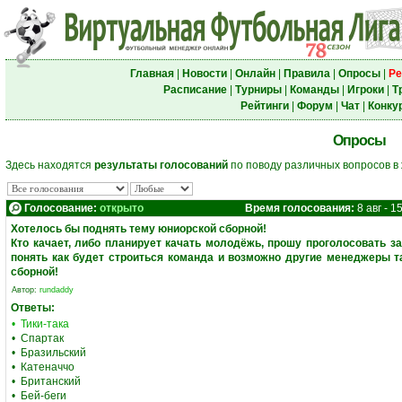
Главная
|
Новости
|
Онлайн
|
Правила
|
Опросы
|
Ре
Расписание
|
Турниры
|
Команды
|
Игроки
|
Т
Рейтинги
|
Форум
|
Чат
|
Конку
Опросы
Здесь находятся
результаты голосований
по поводу различных вопросов в
Голосование:
открыто
Время голосования:
8 авг - 15
Хотелось бы поднять тему юниорской сборной!
Кто качает, либо планирует качать молодёжь, прошу проголосовать з
понять как будет строиться команда и возможно другие менеджеры т
сборной!
Автор:
rundaddy
Ответы:
• Тики-така
• Спартак
• Бразильский
• Катеначчо
• Британский
• Бей-беги