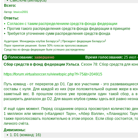
•
Свислочь (Беларусь)
Всего:
Автор:
btwice2001
Ответы:
• Согласен с таким распределением средств фонда федерации
• Против такого распределения средств фонда федерации в принципе
• Требуется уточнение сумм распределения средств фонда
1
1
Аудитория:
Менеджеры клубов Беларуси
|
Президент федерации Беларуси
Порог принятия решения: более 50% голосов проголосовавших
Средства из фонда федерации были успешно распределены
Голосование:
завершено
Время голосования:
25 июл 
Сбор средств в фонд федерации Уэльса
. Сезон 78: Сбор средств для ко
https://forum.virtualsoccer.ru/viewtopic.php?f=75&t=204915
Путь команд - от перерегов до D1. Где все участники - это развивающие
составы с нуля. Для каждой из них (при положительной оценке жюри в ко
заметный вес. В прошлом сезоне уже проводили один такой сбор, а в 
расширить диапазон до D2. Для ваших клубов суммы здесь всё равно незн
И ещё один момент. Перед созданием опроса просмотрел количество денег
1 миллион или менее («Калдикот Таун», «Абер Вэлли», «Лланидлос Тау
также проголосовать положительно в этом опросе. Если сбор состоится, то
личного счёта.
Дивизионы:
• 1. D1 (команд: 16)