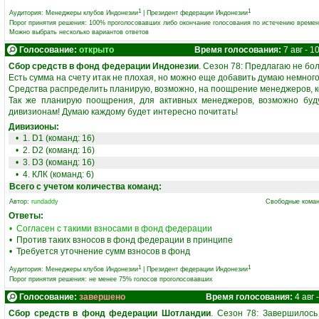
1
1
Аудитория:
Менеджеры клубов Индонезии
|
Президент федерации Индонезии
Порог принятия решения: 100% проголосовавших либо окончание голосования по истечению време
Можно выбрать несколько вариантов ответов
Голосование:
открыто
Время голосования:
7 авг - 10
Сбор средств в фонд федерации Индонезии
. Сезон 78: Предлагаю не бо
Есть сумма на счету итак не плохая, но можно еще добавить думаю немного
Средства распределить планирую, возможно, на поощрение менеджеров, 
Так же планирую поощрения, для активных менеджеров, возможно буд
дивизионам! Думаю каждому будет интересно почитать!
Дивизионы:
• 1. D1 (команд: 16)
• 2. D2 (команд: 16)
• 3. D3 (команд: 16)
• 4. КЛК (команд: 6)
Всего с учетом количества команд:
Автор:
rundaddy
Свободные коман
Ответы:
• Согласен с такими взносами в фонд федерации
• Против таких взносов в фонд федерации в принципе
• Требуется уточнение сумм взносов в фонд
1
1
Аудитория:
Менеджеры клубов Индонезии
|
Президент федерации Индонезии
Порог принятия решения: не менее 75% голосов проголосовавших
Голосование:
завершено
Время голосования:
4 авг -
Сбор средств в фонд федерации Шотландии
. Сезон 78: Завершилос