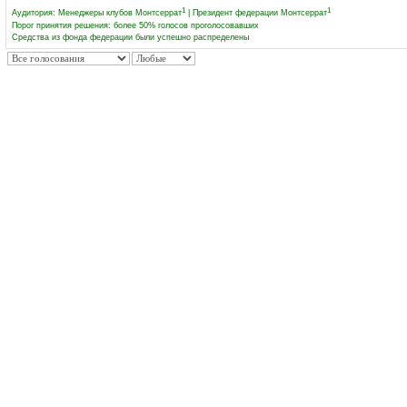
1
1
Аудитория:
Менеджеры клубов Монтсеррат
|
Президент федерации Монтсеррат
Порог принятия решения: более 50% голосов проголосовавших
Средства из фонда федерации были успешно распределены