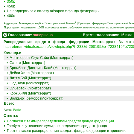
• 350к
• 450к
• Не поддерживаю оплату обзоров с фонда федерации.
• 400к
1
Аудитория:
Менеджеры клубов Экваториальной Гвинеи
|
Президент федерации Экваториальной Гви
Порог принятия решения: 100% проголосовавших либо окончание голосования по истечению време
Голосование:
завершено
Время голосования:
16 июл 
Распределение средств фонда федерации Монтсеррат:
Выплаты 
https://forum.virtualsoccer.ru/viewtopic.php?f=238&t=200195&p=7238419#p72
Команды:
•
Монтсеррэт Скул Сайд (Монтсеррат)
•
Салем (Монтсеррат)
•
Бромброз Дистрикт Клаб (Монтсеррат)
•
Дейви Хилл (Монтсеррат)
•
Литтл Бэй (Монтсеррат)
•
Олд Таун (Монтсеррат)
•
Элбертон (Монтсеррат)
•
Корк Хилл (Монтсеррат)
•
Волкано Треморс (Монтсеррат)
Всего:
Автор:
Patriot
Ответы:
• Согласен с таким распределением средств фонда федерации
• Требуется уточнение сумм распределения средств фонда
• Против такого распределения средств фонда федерации в принципе