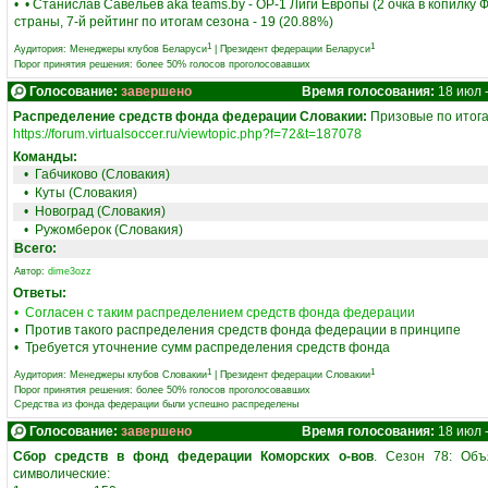
• • Станислав Савельев aka teams.by - ОР-1 Лиги Европы (2 очка в копилку Ф
страны, 7-й рейтинг по итогам сезона - 19 (20.88%)
1
1
Аудитория:
Менеджеры клубов Беларуси
|
Президент федерации Беларуси
Порог принятия решения: более 50% голосов проголосовавших
Голосование:
завершено
Время голосования:
18 июл 
Распределение средств фонда федерации Словакии:
Призовые по итога
https://forum.virtualsoccer.ru/viewtopic.php?f=72&t=187078
Команды:
•
Габчиково (Словакия)
•
Куты (Словакия)
•
Новоград (Словакия)
•
Ружомберок (Словакия)
Всего:
Автор:
dime3ozz
Ответы:
• Согласен с таким распределением средств фонда федерации
• Против такого распределения средств фонда федерации в принципе
• Требуется уточнение сумм распределения средств фонда
1
1
Аудитория:
Менеджеры клубов Словакии
|
Президент федерации Словакии
Порог принятия решения: более 50% голосов проголосовавших
Средства из фонда федерации были успешно распределены
Голосование:
завершено
Время голосования:
18 июл 
Сбор средств в фонд федерации Коморских о-вов
. Сезон 78: Об
символические: