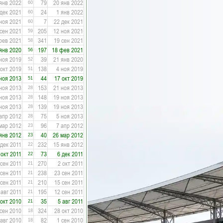
янв 2022
79
20 янв 2022
60
 дек 2021
24
1 янв 2022
60
ноя 2021
7
22 дек 2021
60
 сен 2021
205
12 ноя 2021
59
фев 2021
341
19 сен 2021
58
янв 2020
197
18 фев 2021
56
ноя 2019
39
21 янв 2020
52
 окт 2019
138
4 ноя 2019
51
ноя 2013
44
17 окт 2019
51
ноя 2013
153
21 ноя 2013
28
ноя 2013
148
19 ноя 2013
28
ноя 2013
139
19 ноя 2013
28
апр 2012
75
5 ноя 2013
28
мар 2012
96
7 апр 2012
23
янв 2012
40
26 мар 2012
23
 дек 2011
232
15 янв 2012
22
 окт 2011
73
6 дек 2011
22
 сен 2011
270
2 окт 2011
21
 сен 2011
238
23 сен 2011
21
 сен 2011
210
15 сен 2011
21
 авг 2011
195
12 сен 2011
21
 окт 2010
35
5 авг 2011
21
 сен 2010
324
28 окт 2010
18
 авг 2010
82
1 сен 2010
18