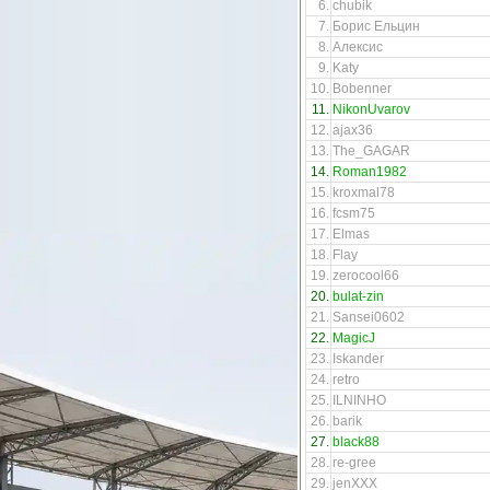
6.
chubik
7.
Борис Ельцин
8.
Алексис
9.
Katy
10.
Bobenner
11.
NikonUvarov
12.
ajax36
13.
The_GAGAR
14.
Roman1982
15.
kroxmal78
16.
fcsm75
17.
Elmas
18.
Flay
19.
zerocool66
20.
bulat-zin
21.
Sansei0602
22.
MagicJ
23.
Iskander
24.
retro
25.
ILNINHO
26.
barik
27.
black88
28.
re-gree
29.
jenXXX