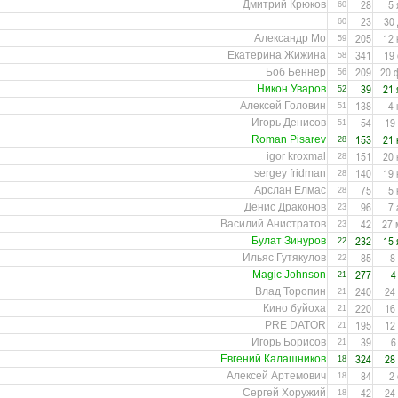
28
5 
Дмитрий Крюков
60
23
30
60
205
12 
Александр Мо
59
341
19
Екатерина Жижина
58
209
20 
Боб Беннер
56
39
21 
Никон Уваров
52
138
4 
Алексей Головин
51
54
19
Игорь Денисов
51
153
21 
Roman Pisarev
28
151
20 
igor kroxmal
28
140
19 
sergey fridman
28
75
5 
Арслан Елмас
28
96
7 
Денис Драконов
23
42
27 
Василий Анистратов
23
232
15 
Булат Зинуров
22
85
8
Ильяс Гутякулов
22
277
4
Magic Johnson
21
240
24
Влад Торопин
21
220
16
Кино буйоха
21
195
12
PRE DATOR
21
39
6
Игорь Борисов
21
324
28
Евгений Калашников
18
84
2
Алексей Артемович
18
42
24
Сергей Хоружий
18