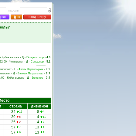
пароль
декс
ок
вход в игру
роль?
 - Кубок вызова - Д -
Гёлджюкспор
-
4:0
 22:00 - Чемпионат - Д -
Сомаспор
-
5:1
емпионат - Г -
Фатих Карагюмрюк
-
?:?
емпионат - Д -
Батман Петролспор
-
?:?
2:00 - Кубок вызова - Д -
Эюпспор
-
?:?
Место
т
страна
дивизион
34
8
12
4
39
4
6
11
35
4
2
7
57
13
7
1
57
13
6
1