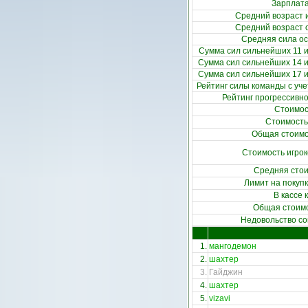
Зарплата
Средний возраст и
Средний возраст 
Средняя сила ос
Сумма сил сильнейших 11 иг
Сумма сил сильнейших 14 иг
Сумма сил сильнейших 17 иг
Рейтинг силы команды с уч
Рейтинг прогрессивн
Стоимос
Стоимость
Общая стоимо
Стоимость игрок
Средняя стои
Лимит на покупк
В кассе
Общая стоим
Недовольство со
1.
мангодемон
2.
шахтер
3.
Гайджин
4.
шахтер
5.
vizavi