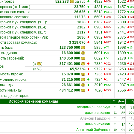
 игроков
:
522 273
за тур
4922
1522
859
267
гроков (от 1 млн.)
:
23,750
4381
1457
4722
160
основного состава
:
26,636
5318
1772
4410
154
новного состава
:
113,73
6606
2240
368
124
роков с уч. спецвозм. (s11)
:
1828
6782
2300
422
135
роков с уч. спецвозм. (s14)
:
2102
6908
2347
995
327
роков с уч. спецвозм. (s17)
:
2317
7151
2441
952
323
етом спецвозможностей (Vs)
:
1636
6982
2375
809
262
ости состава команды
:
3 319,070
5841
1942
837
275
ть базы
:
123 750 000
5895
1998
74
13
 стадиона
:
16 600 000
6091
1899
27
14
сть строений
:
140 350 000
6622
2178
55
16
(в
)
317 401 000
7834
2636
392
138
ов
(в %)
65,523
%
9722
3253
1342
440
мость игрока
:
15 870 000
7236
2423
350
130
у одного игрока
:
71 215 000
7324
2447
1
1
 команды
:
26 661 000
2910
937
552
185
ость команды
:
484 412 000
7620
2556
223
85
вета директоров:
-
-
-
-
-
История тренеров команды
С
День
П
100
3 
владимир назарчук
61
52
22 
дамир исхаков
61
27
15 
Алексей Гайджин
61
17
10 
дамир исхаков
61
91
22 
Анатолий Зайченко
60