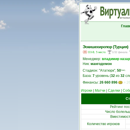
Глав
Эскишехирспор (Турция)
D3-B, 5 место
1/32 финала
Менеджер:
владимир назар
Ник:
мангодемон
Стадион: "Ататюрк",
50
тыс.
База:
7
уровень (
32
из
32
сл
Финансы:
26 660 896
= 26
Игроки
|
Матчи
|
Сделки
|
Соб
Ст
Рейтинг по
Число болельщ
Вместимост
Количество игроков