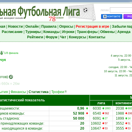
логин
контакте
ян
ная
|
Новости
|
Онлайн
|
Правила
|
Опросы
|
Регистрация в игре
|
Забыли па
Расписание
|
Турниры
|
Команды
|
Игроки
|
Трансферы
|
Обмены
|
Аренда
Рейтинги
|
Форум
|
Чат
|
Конкурсы
|
Контакты
1/8 финала
4 августа, 22:00
чук
5 августа,
сегодня, 22:00 - Ч
10 августа, 22:00 - Ч
11 августа, 2
отов)
 660к = 26м
ытия
|
Финансы
|
Статистика
|
Трофеи
11
атистический показатель
лига
континен
сещаемости
:
0,96
6030
2038
1893
660
иков команды:
52 908
6540
1988
562
206
ь стадиона
:
50 000
6091
1899
27
14
принадлежащих команде
:
20
10602
3552
57
51
находящихся в команде
:
20
10647
3555
53
53