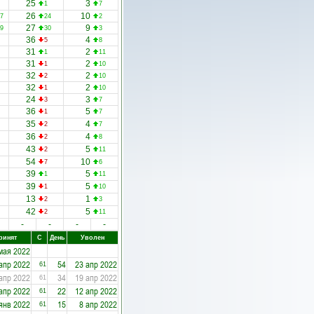
25
3
1
7
26
10
7
24
2
27
9
9
30
3
36
4
5
8
31
2
1
11
31
2
1
10
32
2
2
10
32
2
1
10
24
3
3
7
36
5
1
7
35
4
2
7
36
4
2
8
43
5
2
11
54
10
7
6
39
5
1
11
39
5
1
10
13
1
2
3
42
5
2
11
-
-
-
-
ринят
С
День
Уволен
мая 2022
апр 2022
54
23 апр 2022
61
апр 2022
34
19 апр 2022
61
апр 2022
22
12 апр 2022
61
янв 2022
15
8 апр 2022
61