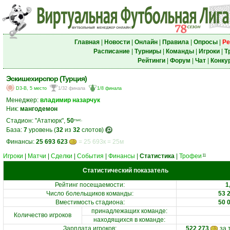
Главная
|
Новости
|
Онлайн
|
Правила
|
Опросы
|
Ре
Расписание
|
Турниры
|
Команды
|
Игроки
|
Т
Рейтинги
|
Форум
|
Чат
|
Конку
Эскишехирспор (Турция)
D3-B, 5 место
1/32 финала
1/8 финала
Менеджер:
владимир назарчук
Ник:
мангодемон
Стадион: "Ататюрк",
50
тыс.
База:
7
уровень (
32
из
32
слотов)
Финансы:
25 693 623
= 25 693к = 25м
Игроки
|
Матчи
|
Сделки
|
События
|
Финансы
|
Статистика
|
Трофеи
11
Статистический показатель
Рейтинг посещаемости
:
1
Число болельщиков команды:
53 
Вместимость стадиона
:
50 
принадлежащих команде
:
Количество игроков
находящихся в команде
:
Зарплата игроков
:
522 273
за 