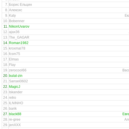
7.
Борис Ельцин
8.
Алексис
9.
Katy
Ек
10.
Bobenner
11.
NikonUvarov
12.
ajax36
13.
The_GAGAR
14.
Roman1982
15.
kroxmal78
16.
fcsm75
17.
Elmas
18.
Flay
19.
zerocool66
Вас
20.
bulat-zin
21.
Sansei0602
22.
MagicJ
23.
Iskander
24.
retro
25.
ILNINHO
26.
barik
27.
black88
Евг
28.
re-gree
Ал
29.
jenXXX