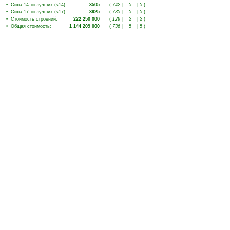
•
Сила 14-ти лучших (s14)
:
3505
(
742
|
5
|
5
)
•
Сила 17-ти лучших (s17)
:
3925
(
735
|
5
|
5
)
•
Стоимость строений
:
222 250 000
(
129
|
2
|
2
)
•
Общая стоимость
:
1 144 209 000
(
736
|
5
|
5
)