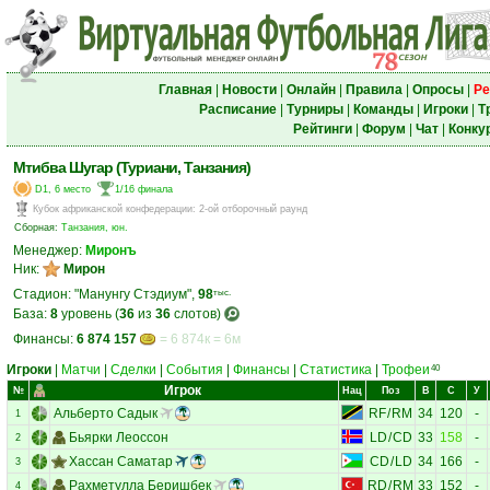
Главная
|
Новости
|
Онлайн
|
Правила
|
Опросы
|
Ре
Расписание
|
Турниры
|
Команды
|
Игроки
|
Т
Рейтинги
|
Форум
|
Чат
|
Конку
Мтибва Шугар (Туриани, Танзания)
D1, 6 место
1/16 финала
Кубок африканской конфедерации
:
2-ой отборочный раунд
Сборная:
Танзания, юн.
Менеджер:
Миронъ
Ник:
Мирон
Стадион: "Манунгу Стэдиум",
98
тыс.
База:
8
уровень (
36
из
36
слотов)
Финансы:
6 874 157
= 6 874к = 6м
Игроки
|
Матчи
|
Сделки
|
События
|
Финансы
|
Статистика
|
Трофеи
40
Игрок
№
Нац
Поз
В
С
У
Альберто Садык
RF
/
RM
34
120
-
1
Бьярки Леоссон
LD
/
CD
33
158
-
2
Хассан Саматар
CD
/
LD
34
166
-
3
Рахметулла Беришбек
RD
/
RM
33
152
-
4