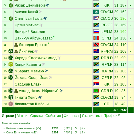
Разак Шекимвери
GK
31
187
-
5
Ализон Какай
CD
/
CM
29
162
-
6
Стив Туаи Туала
CM
/
CD
30
186
-
7
Фрэнк Матиас
RF
/
CF
28
169
-
8
Дмитрий Бизюков
LF
/
LM
28
169
-
9
Цайнхуу Айрунбаатар
CF
/
LF
24
130
-
10
Джордон Бритто
CD
/
CM
24
110
-
11
Йинг Рек
RF
/
RM
22
108
-
12
Хариди Салехмохаммед
RD
/
LD
22
90
-
13
Хенри Кампята
RF
/
LF
23
114
-
14
Мбарака Мвамбо
RD
/
RM
22
103
-
15
Йохана Оскар Йоас
CF
/
LF
22
95
-
16
Сарджан Блазич
GK
29
105
-
17
Ахмед Нахил Ибрагим
CD
/
LD
19
85
-
18
Тимати Хенгу
CD
/
CM
19
84
-
19
Ливингстон Шибони
CD
18
49
-
20
26.2
2542
Игроки
|
Матчи
|
Сделки
|
События
|
Финансы
|
Статистика
|
Трофеи
40
Показатели команды:
•
Рейтинг силы команды (Vs)
:
2732
(
727
|
5
|
5
)
•
Сила 11-ти лучших (s11)
:
2994
(
707
|
5
|
5
)