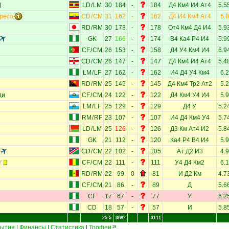
LD
/
LM
30
184
-
184
Д4
Км4
И4
Ат4
5.5
ресо
CD
/
CM
31
162
-
162
Д4
И4
Км4
Ат4
5.8
RD
/
RM
30
173
-
178
От4
Км4
Д4
И4
5.9
GK
27
166
-
174
В4
Ка4
Р4
И4
5.9
CF
/
CM
26
153
-
158
Д4
У4
Км4
И4
6.9
CD
/
CM
26
147
-
147
Д4
Км4
И4
Ат4
5.4
LM
/
LF
27
162
-
162
И4
Д4
У4
Км4
6.2
RD
/
RM
25
145
-
145
Д4
Км4
Тр2
Ат2
5.2
ди
CF
/
CM
24
122
-
122
Д4
Км4
У4
И4
5.9
LM
/
LF
25
129
-
129
Д4
У
5.2
RM
/
RF
23
107
-
107
И4
Д4
Км4
У4
5.7
LD
/
LM
25
126
-
126
Д3
Км
Ат4
И2
5.8
GK
21
112
-
120
Ка4
Р4
В4
И4
5.9
CD
/
CM
22
102
-
105
Ат
Д2
И3
4.9
CF
/
CM
22
111
-
111
У4
Д4
Км2
6.1
RD
/
RM
22
99
0
81
И
Д2
Км
4.7
CF
/
CM
21
86
-
89
Д
5.6
CF
17
67
-
77
У
6.2
CD
18
57
-
57
И
5.8
25.5
3082
3111
ытия
|
Финансы
|
Статистика
|
Трофеи
19