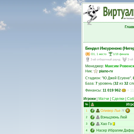
Глав
Бендел Инсуренэнс (Ниге
D1, 1 место
1/16 финала
3-ий отборочный раунд
2-ой
Менеджер:
Максим Ровенс
Ник:
piano-rv
Стадион: "Ю Джей Есуене",
База:
7
уровень (
32
из
32
сл
Финансы:
11 019 962
= 11
Игроки
|
Матчи
|
Сделки
|
Соб
Игр
№
Оливер Лье
1
Вэньцзюнь Люй
2
Хао Го
3
Насер Ибрагим Дафа
4