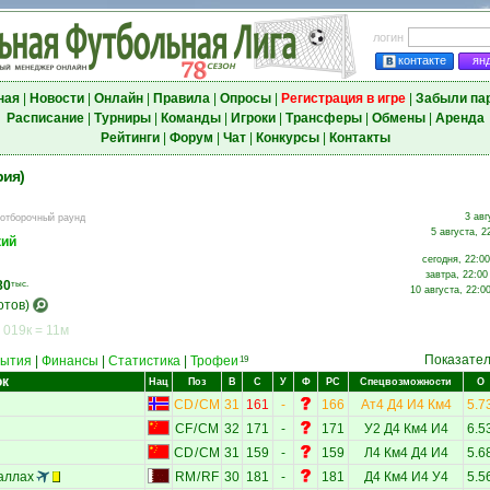
логин
контакте
ян
ная
|
Новости
|
Онлайн
|
Правила
|
Опросы
|
Регистрация в игре
|
Забыли па
Расписание
|
Турниры
|
Команды
|
Игроки
|
Трансферы
|
Обмены
|
Аренда
Рейтинги
|
Форум
|
Чат
|
Конкурсы
|
Контакты
рия)
3 авг
 отборочный раунд
5 августа, 2
кий
сегодня, 22:00
завтра, 22:00
80
тыс.
10 августа, 22:0
отов)
 019к = 11м
Показате
ытия
|
Финансы
|
Статистика
|
Трофеи
19
ок
Нац
Поз
В
С
У
Ф
РС
Спецвозможности
О
CD
/
CM
31
161
-
166
Ат4
Д4
И4
Км4
5.7
CF
/
CM
32
171
-
171
У2
Д4
Км4
И4
6.5
CD
/
CM
31
159
-
159
Л4
Км4
Д4
И4
5.6
аллах
RM
/
RF
30
181
-
181
Д4
Км4
И4
У4
5.5