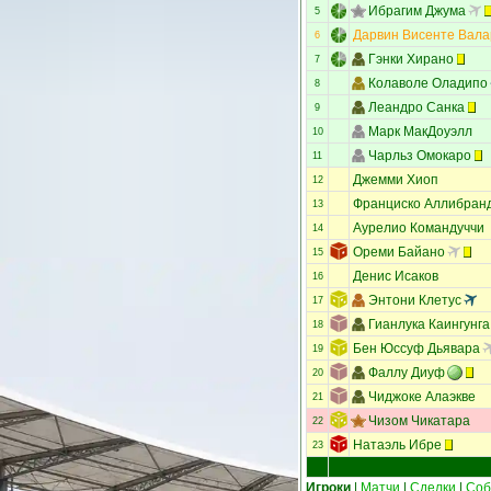
Ибрагим Джума
5
Дарвин Висенте Вала
6
Гэнки Хирано
7
Колаволе Оладипо
8
Леандро Санка
9
Марк МакДоуэлл
10
Чарльз Омокаро
11
Джемми Хиоп
12
Франциско Аллибран
13
Аурелио Командуччи
14
Ореми Байано
15
Денис Исаков
16
Энтони Клетус
17
Гианлука Каингунга
18
Бен Юссуф Дьявара
19
Фаллу Диуф
20
Чиджоке Алаэкве
21
Чизом Чикатара
22
Натаэль Ибре
23
Игроки
|
Матчи
|
Сделки
|
Соб