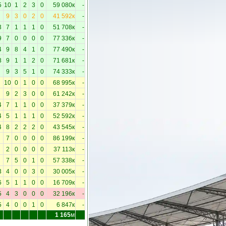
5
10
1
2
3
0
59 080к
-
9
3
0
2
0
41 592к
-
3
7
1
1
1
0
51 708к
-
9
7
0
0
0
0
77 336к
-
4
9
8
4
1
0
77 490к
-
8
9
1
1
2
0
71 681к
-
9
3
5
1
0
74 333к
-
10
0
1
0
0
68 995к
-
9
2
3
0
0
61 242к
-
4
7
1
1
0
0
37 379к
-
4
5
1
1
1
0
52 592к
-
4
8
2
2
2
0
43 545к
-
7
0
0
0
0
86 199к
-
2
0
0
0
0
37 113к
-
7
5
0
1
0
57 338к
-
3
4
0
0
3
0
30 005к
-
6
5
1
1
0
0
16 709к
-
5
4
3
0
0
0
32 196к
-
5
4
0
0
1
0
6 847к
-
1 165
м