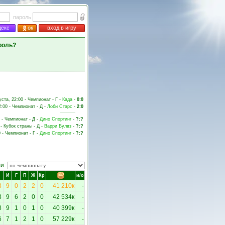
пароль
декс
ок
вход в игру
роль?
уста, 22:00 - Чемпионат - Г -
Када
-
0:0
2:00 - Чемпионат - Д -
Лоби Старс
-
2:0
 - Чемпионат - Д -
Дино Спортинг
-
?:?
 - Кубок страны - Д -
Варри Вулвз
-
?:?
0 - Чемпионат - Г -
Дино Спортинг
-
?:?
ли:
И
Г
П
Ж
Кр
и/о
3
9
0
2
2
0
41 210к
-
3
9
6
2
0
0
42 534к
-
8
9
1
0
1
0
40 399к
-
6
7
1
2
1
0
57 229к
-