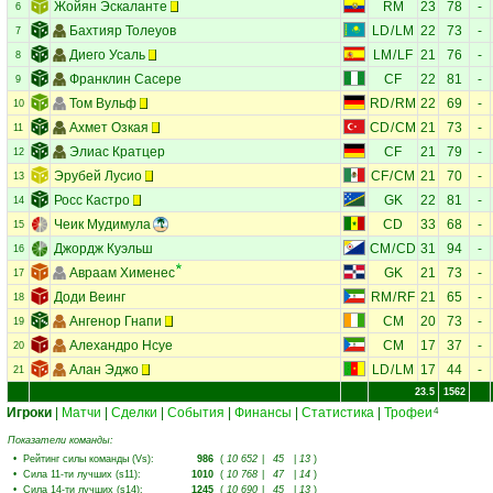
Жойян Эскаланте
RM
23
78
-
6
Бахтияр Толеуов
LD
/
LM
22
73
-
7
Диего Усаль
LM
/
LF
21
76
-
8
Франклин Сасере
CF
22
81
-
9
Том Вульф
RD
/
RM
22
69
-
10
Ахмет Озкая
CD
/
CM
21
73
-
11
Элиас Кратцер
CF
21
79
-
12
Эрубей Лусио
CF
/
CM
21
70
-
13
Росс Кастро
GK
22
81
-
14
Чеик Мудимула
CD
33
68
-
15
Джордж Куэльш
CM
/
CD
31
94
-
16
Авраам Хименес
GK
21
73
-
17
Доди Веинг
RM
/
RF
21
65
-
18
Ангенор Гнапи
CM
20
73
-
19
Алехандро Нсуе
CM
17
37
-
20
Алан Эджо
LD
/
LM
17
44
-
21
23.5
1562
Игроки
|
Матчи
|
Сделки
|
События
|
Финансы
|
Статистика
|
Трофеи
4
Показатели команды:
•
Рейтинг силы команды (Vs)
:
986
(
10 652
|
45
|
13
)
•
Сила 11-ти лучших (s11)
:
1010
(
10 768
|
47
|
14
)
•
Сила 14-ти лучших (s14)
:
1245
(
10 690
|
45
|
13
)