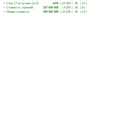
•
Сила 17-ти лучших (s17)
:
1476
(
10 593
|
45
|
13
)
•
Стоимость строений
:
107 650 000
(
9 295
|
39
|
8
)
•
Общая стоимость
:
259 562 000
(
10 230
|
45
|
13
)