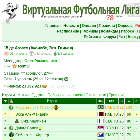
Главная
|
Новости
|
Онлайн
|
Правила
|
Опросы
|
Ре
Расписание
|
Турниры
|
Команды
|
Игроки
|
Т
Рейтинги
|
Форум
|
Чат
|
Конку
15 де Агосто (Аконибе, Экв. Гвинея)
D3, 14 место
1/32 финала
1/8 финала
Менеджер:
Олег Романченко
Ник:
RomOl
Стадион: "Фаролило",
27
тыс.
База:
7
уровень (
29
из
32
слотов)
Финансы:
23 292 923
= 23 292к = 23м
Игроки
|
Матчи
|
Сделки
|
События
|
Финансы
|
Статистика
|
Трофеи
4
Игрок
№
Нац
Поз
В
С
У
Марсио Луиз Флавио
CM
/
CD
31
103
-
1
Эсса Аль-Хайарин
RM
/
RD
28
69
-
2
Юкка Малинен
CD
/
RD
26
80
-
3
Давид Балов
RD
/
LD
32
97
-
4
Себастьян Харпер
CM
/
CF
22
79
-
5