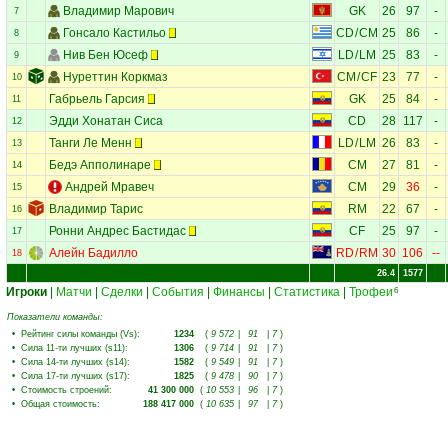
Владимир Марович
GK
26
97
-
7
Гонсало Кастильо
CD
/
CM
25
86
-
8
Нив Бен Юсеф
LD
/
LM
25
83
-
9
Нуреттин Коркмаз
CM
/
CF
23
77
-
10
Габрьель Гарсия
GK
25
84
-
11
Эдди Хонатан Сиса
CD
28
117
-
12
Танги Ле Менн
LD
/
LM
26
83
-
13
Бедэ Апполинаре
CM
27
81
-
14
Андрей Мравеч
CM
29
36
-
15
Владимир Тарис
RM
22
67
-
16
Ронни Андрес Бастидас
CF
25
97
-
17
Алейн Бадилло
RD
/
RM
30
106
--
18
26.4
1577
Игроки
|
Матчи
|
Сделки
|
События
|
Финансы
|
Статистика
|
Трофеи
6
Показатели команды:
•
Рейтинг силы команды (Vs)
:
1234
(
9 572
|
91
|
7
)
•
Сила 11-ти лучших (s11)
:
1306
(
9 714
|
91
|
7
)
•
Сила 14-ти лучших (s14)
:
1582
(
9 549
|
91
|
7
)
•
Сила 17-ти лучших (s17)
:
1825
(
9 478
|
90
|
7
)
•
Стоимость строений
:
41 300 000
(
10 553
|
96
|
7
)
•
Общая стоимость
:
188 417 000
(
10 635
|
97
|
7
)