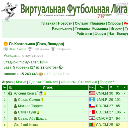
Главная
|
Новости
|
Онлайн
|
Правила
|
Опросы
|
Ре
Расписание
|
Турниры
|
Команды
|
Игроки
|
Т
Рейтинги
|
Форум
|
Чат
|
Конку
Ла Кастельяна (Лоха, Эквадор)
D4-A, 7 место
1/128 финала
1/32 финала
Менеджер:
отсутствует
Стадион: "Комунале",
18
тыс.
База:
5
уровень (
17
из
22
слотов)
Финансы:
15 243 443
= 15 243к = 15м
Игроки
|
Матчи
|
Сделки
|
События
|
Финансы
|
Статистика
|
Трофеи
6
Игрок
№
Нац
Поз
В
С
У
Алсени Кейта
CM
/
LM
30
95
-
1
Сезар Симон
LM
/
LF
29
101
-
2
Матиас Торрес
RD
/
RM
27
85
-
3
Стив Гаучи
CD
/
CM
27
106
-
4
Сезар Абу Шакра
CM
/
CF
27
94
-
5
Джейкоб Нвага
CD
/
CM
25
82
-
6