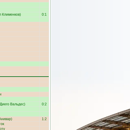
л Клименков
)
0:1
и
Диего Вальдес
)
0:2
Анивар
)
1:2
ток
оту