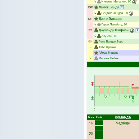
↳
Николас Мелагини
, 90
Ламек Банда
RW
↳
Рендика Хендра
, 90
Диего Эдвардс
CF
↳
Гарри Панайоту
, 90
Джунаиди Шафиай
ST
↳
Алу Ави
, 60
GK
Ренэ Ванден Борр
-
Тибо Франки
-
Аймар Модело
-
Марвен Любен
0
Команда
Мин
Соб
16
Медведи
20