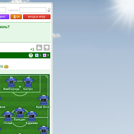
пароль
декс
ок
вход в игру
роль?
+1
1
3
26
CF
CF
Майборода
Кастро
RW
нков
Хуан Хосе
CM
CM
CM
Вальдес
Попай
Кадимян
RB