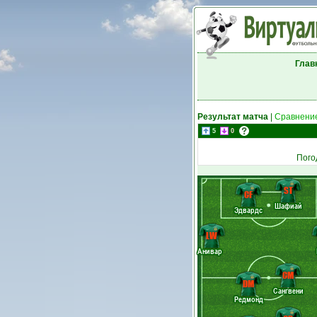
Глав
Результат матча
|
Сравнение
5
0
Пого
ST
CF
Шафиай
Эдвардс
LW
Анивар
CM
DM
Сангвени
Редмонд