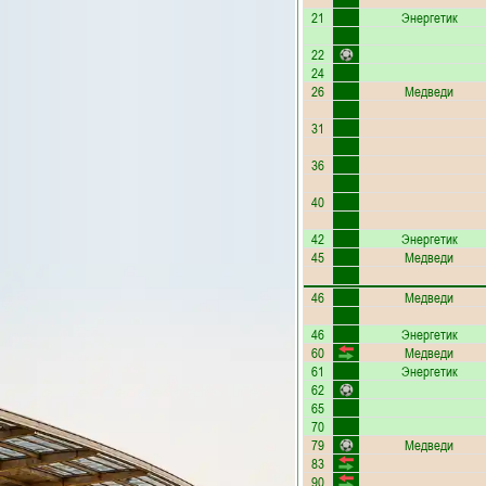
21
Энергетик
22
24
26
Медведи
31
36
40
42
Энергетик
45
Медведи
46
Медведи
46
Энергетик
60
Медведи
61
Энергетик
62
65
70
79
Медведи
83
90