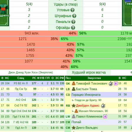
Тома
Удары (в створ)
5(4)
9(4)
RD
Угловые
3
6
дригез
Штрафные
2
1
Пенальти
0
0
Офсайды
2
0
943 млн.
44%
56%
1178 м
1271
35%
65%
2398
+112
1470
43%
57%
19
1465
43%
57%
19
1755
43%
57%
237
1077
41%
59%
154
40%
60%
Худший игрок матча
Джон Дэвид Хуан Хосе
(Энергетик)
Ф
В
НC
Спец
РC
Ф
У/В
Г/П
О
ЗС
РФ
Поз
Энергетик
В
НC
Тимофей Тихонович
28
104
Р3
В2
Ат
Л
177
-
4
2
3.1
76
133
16
46
GK
Бастьен Тома
17
66
Пд
См
Тр
99
-
-
-
3.7
69
69
28
78
LB
Горацио Инкорната
21
73
Пд
97
-
-
-
4.5
93
90
24
58
CD
17
71
Ат2
От4
126
-
-
-
3.2
59
74
↳
Гладсон де Бриту
, 90
19
64
Джейден Адамс
17
64
Ск2
Г4
П2
162
1
-
-
3.9
53
86
17
72
RB
34
89
Пд4
От4
Оп4
К4
174
-
-
-
3.7
59
103
↳
Михаил Митилович
, 90
18
54
Павел Клименков
31
196
Д
33
155
Пд4
Г4
К4
Л4
281
-
-
0/1
4.4
65
183
LW
Попай
20
57
34
126
Г
И2
Ат2
К4
189
-
-
-
3.8
57
109
CM
Диего Вальдес
18
88
17
78
Пд3
Ат
П
139
-
-
-
3.6
65
91
CM