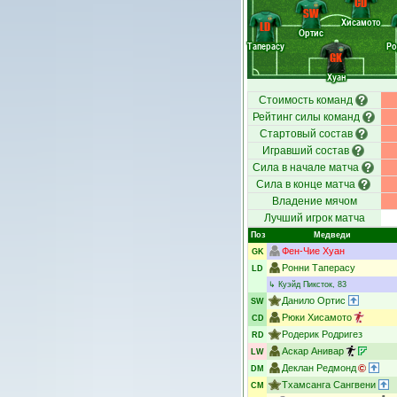
CD
SW
Хисамото
LD
Ортис
Таперасу
Ро
GK
Хуан
Стоимость команд
Рейтинг силы команд
Стартовый состав
Игравший состав
Сила в начале матча
Сила в конце матча
Владение мячом
Лучший игрок матча
Поз
Медведи
Фен-Чие Хуан
GK
Ронни Таперасу
LD
↳
Куэйд Пиксток
, 83
Данило Ортис
SW
Рюки Хисамото
CD
Родерик Родригез
RD
Аскар Анивар
LW
Деклан Редмонд
DM
Тхамсанга Сангвени
CM