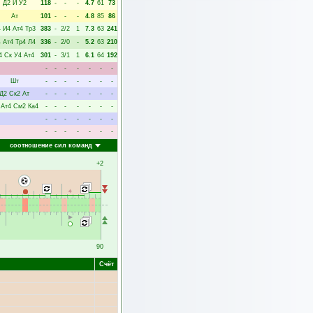
Д2
И
У2
118
-
-
-
4.7
61
73
Ат
101
-
-
-
4.8
85
86
4
И4
Ат4
Тр3
383
-
2/2
1
7.3
63
241
4
Ат4
Тр4
Л4
336
-
2/0
-
5.2
63
210
4
Ск
У4
Ат4
301
-
3/1
1
6.1
64
192
-
-
-
-
-
-
-
Шт
-
-
-
-
-
-
-
Д2
Ск2
Ат
-
-
-
-
-
-
-
Ат4
См2
Ка4
-
-
-
-
-
-
-
-
-
-
-
-
-
-
-
-
-
-
-
-
-
соотношение сил команд
+2
90
Счёт