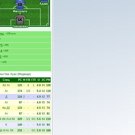
Адамс
CD
Инкорната
GK
Тихонович
лн.
+235 млн.
7
25
+455
24
+459
1
+616
7
+470
ен-Чие Хуан
(Медведи)
Спец
РC
Ф
У/В
Г/П
О
ЗС
РФ
В2
Ат
120
-
4
1
4.8
84
100
Ат
174
-
1/0
-
5.4
64
110
Д
124
2
-
-
4.9
62
77
Ат
87
-
-
-
4.8
85
74
Км
Д2
115
-
-
-
4.5
63
74
Ат
97
-
-
-
4.8
83
81
4
И4
Ат4
К4
329
-
1/1
0/1
5.6
64
210
К
140
-
-
-
5.0
60
84
Д4
И
Ат
Л4
233
-
-
0/1
5.8
69
160