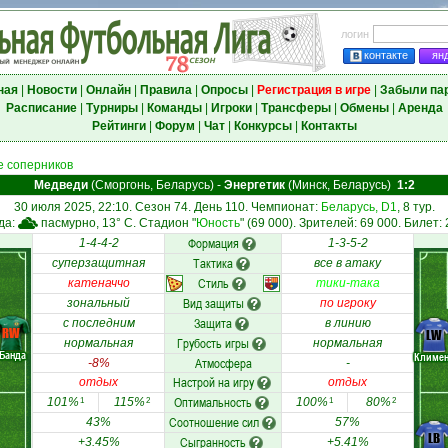
логин
контакте
ян
ная
|
Новости
|
Онлайн
|
Правила
|
Опросы
|
Регистрация в игре
|
Забыли па
Расписание
|
Турниры
|
Команды
|
Игроки
|
Трансферы
|
Обмены
|
Аренда
Рейтинги
|
Форум
|
Чат
|
Конкурсы
|
Контакты
 соперников
Медведи
(Сморгонь, Беларусь)
-
Энергетик
(Минск, Беларусь)
1:2
30 июля 2025, 22:10. Сезон 74. День 110. Чемпионат:
Беларусь, D1
, 8 тур.
да:
пасмурно, 13° C. Стадион "
Юность
" (69 000). Зрителей: 69 000. Билет: 
Формация
1-4-4-2
1-3-5-2
Тактика
суперзащитная
все в атаку
Стиль
катеначчо
тики-така
Вид защиты
зональный
по игроку
Защита
с последним
в линию
RW
LW
Грубость игры
нормальная
нормальная
Банда
Климе
Атмосфера
-8%
-
Настрой на игру
отдых
отдых
Оптимальность
101%
115%
100%
80%
1
2
1
2
Соотношение сил
43%
57%
LB
Сыгранность
+3.45%
+5.41%