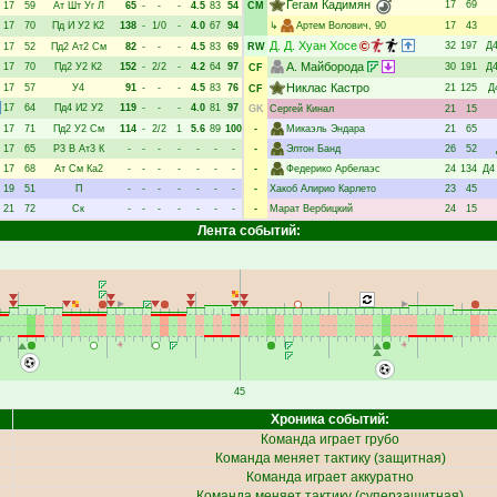
Гегам Кадимян
17
69
17
59
Ат
Шт
Уг
Л
65
-
-
-
4.5
83
54
CM
17
70
Пд
И
У2
К2
138
-
1/0
-
4.0
67
94
↳
Артем Волович
, 90
17
43
Д. Д. Хуан Хосе
32
197
Д
17
52
Пд2
Ат2
См
82
-
-
-
4.5
83
69
RW
А. Майборода
17
70
Пд2
У2
К2
152
-
2/2
-
4.2
64
97
30
191
Д
CF
Никлас Кастро
17
57
У4
91
-
-
-
4.5
83
76
21
125
Д
CF
17
64
Пд4
И2
У2
119
-
-
-
4.0
81
97
GK
Сергей Кинал
21
15
17
71
Пд2
У2
См
114
-
2/2
1
5.6
89
100
-
Микаэль Эндара
21
65
17
65
Р3
В
Ат3
К
-
-
-
-
-
-
-
-
Элтон Банд
26
52
17
68
Ат
См
Ка2
-
-
-
-
-
-
-
-
Федерико Арбелаэс
24
134
Д4
19
51
П
-
-
-
-
-
-
-
-
Хакоб Алирио Карлето
23
45
21
72
Ск
-
-
-
-
-
-
-
-
Марат Вербицкий
24
15
Лента событий:
45
Хроника событий:
Команда играет грубо
Команда меняет тактику (защитная)
Команда играет аккуратно
Команда меняет тактику (суперзащитная)