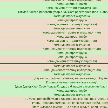
Команда играет грубо
Команда меняет тактику (атакующая)
Никлас Кастро
(головой), удар с близкого расстояния (пас -
Паве
Команда играет аккуратно
Команда играет грубо
Команда меняет тактику (защитная)
Команда играет аккуратно
Команда меняет тактику (суперзащитная)
Команда играет грубо
Команда меняет тактику (защитная)
Команда играет аккуратно
Команда меняет тактику (суперзащитная)
Команда играет грубо
Команда играет грубо
Команда меняет тактику (защитная)
Команда играет аккуратно
Команда меняет тактику (суперзащитная)
Команда играет аккуратно
Джунаиди Шафиай
заменен, на поле выходит
Алу Ав
Команда меняет тактику (все в атаку)
Джон Дэвид Хуан Хосе
(головой), удар с близкого расстояния (пас -
Команда играет грубо
Команда играет аккуратно
Алу Ави
(головой), удар с близкого расстояния (пас -
Аскар 
Ронни Таперасу
заменен, на поле выходит
Куэйд Пикс
Диего Эдвардс
заменен, на поле выходит
Гарри Панай