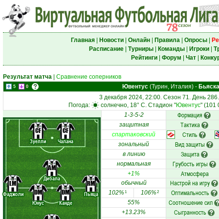
Главная
|
Новости
|
Онлайн
|
Правила
|
Опросы
|
Ре
Расписание
|
Турниры
|
Команды
|
Игроки
|
Т
Рейтинги
|
Форум
|
Чат
|
Конку
Результат матча
|
Сравнение соперников
Ювентус
(Турин, Италия)
-
Бьяск
5
0
3 декабря 2024, 22:00. Сезон 71. День 286
Погода:
солнечно, 18° C. Стадион "
Ювентус
" (101
Формация
1-3-5-2
Тактика
защитная
CF
CF
Стиль
спартаковский
Зуелли
Чалана
Вид защиты
зональный
Защита
в линию
Грубость игры
нормальная
AM
Атмосфера
+1%
Дибала
Настрой на игру
LM
RM
обычный
DM
DM
Оптимальность
102%
106%
1
2
Фаджоли
Пьяца
Соотношение сил
Юнус
Канде
55%
Сыгранность
+13.23%