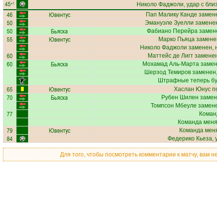
45
+1
Николо Фаджоли
, удар с бли
46
Ювентус
Пап Малику Канде
замене
50
Эмануэле Зуелли
заменен
50
Бьяска
Фабиано Перейра
замене
55
Ювентус
Марко Пьяца
заменен
Николо Фаджоли
заменен, 
60
Маттейс де Лигт
заменен
60
Бьяска
Мохамад Аль-Марта
замен
Шерзод Темиров
заменен,
Штрафные теперь бу
65
Ювентус
Хаслан Юнус
по
70
Бьяска
Рубен Шилен
замен
Томпсон Мбеуле
замене
77
Коман
Команда меняе
79
Ювентус
Команда меня
84
Федерико Кьеза
,
Для того, чтобы посмотреть комментарии к матчу, вам 