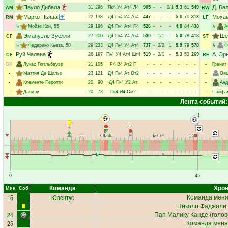
Пауло Дибала
Д. Ба
31
296
Пк4
У4
Ат4
Л4
905
-
-
0/1
5.3
61
549
AM
RW
Марко Пьяца
Мохам
22
138
Д4
Пк4
И4
Ат4
447
-
-
-
5.0
70
313
RM
LF
↳
Мойзе Кин
, 55
29
196
Д4
Пк4
Ат4
П4
526
-
-
-
4.8
84
438
↳
А
Эмануэле Зуелли
Ше
27
200
Д4
Пк4
У4
Ат4
530
-
1/1
-
5.0
78
413
CF
ST
↳
Федерико Кьеза
, 50
29
233
Д4
Пк4
У4
Ат4
737
-
2/2
1
5.9
79
578
↳
Ф
Руй Чалана
А. Эр
26
197
Пк4
У4
Ат4
Шт4
519
-
2/0
-
5.3
53
269
CF
RF
GK
Лукас Гютльбауэр
21
105
Р4
В4
Ат2
П
-
-
-
-
-
-
-
-
Гранит
-
Маттия Де Шильо
23
121
Д4
Пк4
Ат
От2
-
-
-
-
-
-
-
-
Ока
-
Клементе Перотти
20
90
Д4
Пк4
У2
Ат
-
-
-
-
-
-
-
-
Анд
-
Данилу
20
73
Пк4
И4
См2
-
-
-
-
-
-
-
-
Сайфал
Лента событий:
+1
0
45
Команда
Хрон
Мин
Соб
15
Ювентус
Команда меняе
Николо Фаджоли
24
Пап Малику Канде
(голово
25
Команда меня