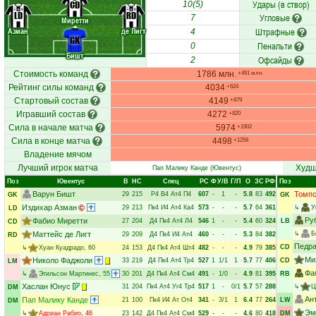
Удары (в створ)
CD
10(5)
LD
RD
Угловые
7
Миретти
Азман
де Лигт
Штрафные
4
GK
Пенальти
0
Бишт
Офсайды
2
Стоимость команд
1786 млн.
+491 млн.
Рейтинг силы команд
4034
+624
Стартовый состав
4149
+879
Игравший состав
4272
+820
Сила в начале матча
5974
+1902
Сила в конце матча
4498
+1259
Владение мячом
Лучший игрок матча
Худш
Пап Малику Канде
(Ювентус)
Поз
Ювентус
В
НC
Спец
РC
Ф
У/В
Г/П
О
ЗС
РФ
Поз
Варун Бишт
Томпс
29
215
Р4
В4
Ат4
П4
607
-
1
-
5.8
83
492
GK
GK
Издихар Азман
29
213
Пк4
И4
Ат4
Ка4
573
-
-
-
5.7
64
361
↳
У
LD
Ру
Фабио Миретти
27
204
Д4
Пк4
Ат4
Л4
546
1
-
-
5.4
60
324
LB
CD
Маттейс де Лигт
↳
Б
29
209
Д4
Пк4
И4
Ат4
460
-
-
-
5.3
84
382
RD
Педр
CD
↳
Хуан Куадрадо
, 60
24
153
Д4
Пк4
Ат4
Шт4
482
-
-
-
4.9
79
385
Ми
Николо Фаджоли
33
219
Д4
Пк4
Ат4
Тр4
527
1
1/1
1
5.7
77
406
CD
LM
Фа
↳
Этильсон Мартинес
, 55
30
201
Д4
Пк4
Ат4
См4
491
-
1/0
-
4.9
81
395
RB
Хаслан Юнус
31
204
Пк4
Ат4
Уг4
Тр4
517
1
-
0/1
5.7
57
288
↳
Ц
DM
Ан
Пап Малику Канде
21
100
Пк4
И4
Ат
От4
341
-
3/1
1
6.4
77
264
LW
DM
Эм
↳
Адриан Рабио
, 46
23
142
Д4
Пк4
Ат4
См4
529
-
-
-
4.6
80
418
DM