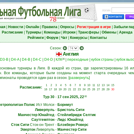
логин
контакте
ян
ная
|
Новости
|
Онлайн
|
Правила
|
Опросы
|
Регистрация в игре
|
Забыли па
Расписание
|
Турниры
|
Команды
|
Игроки
|
Трансферы
|
Обмены
|
Аренда
Рейтинги
|
Форум
|
Чат
|
Конкурсы
|
Контакты
Сезон:
Англия
D3-B
|
D4-A
|
D4-B
|
D4-C
|
D4-D
|
КЛК
|
переходные
|
кубок страны
|
кубок выз
20
основные турниры в Лиге. В каждой из стран, где зарегистрированы 16 ил
. Все команды, которые были созданы на момент старта очередных чем
мпионаты проводятся один раз в сезон.
[
развернуть
]
1
2
3
4
5
6
7
8
9
10
11
12
13
14
15
Расписание:
16
17
18
19
20
21
22
23
24
25
26
27
28
29
30
Тур 30
-
17 сен 2025, 22
00
етрополитан Полис
Ист Молси
-
Борнмут
Ливерпуль
-
Бристоль Сити
Манчестер Юнайтед
-
Стейлибридж Селтик
Саутгемптон
-
Лидс Юнайтед
Сток Сити
Сток-он-Трент
-
Блэкберн Роверс
Эвертон
Ливерпуль
-
Манчестер Сити