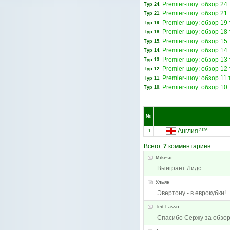
Premier-шоу: обзор 24 
Тур 24
.
Premier-шоу: обзор 21 
Тур 21
.
Premier-шоу: обзор 19 
Тур 19
.
Premier-шоу: обзор 18 
Тур 18
.
Premier-шоу: обзор 15 
Тур 15
.
Premier-шоу: обзор 14 
Тур 14
.
Premier-шоу: обзор 13 
Тур 13
.
Premier-шоу: обзор 12 
Тур 12
.
Premier-шоу: обзор 11 
Тур 11
.
Premier-шоу: обзор 10 
Тур 10
.
№
Англия
3126
1.
Всего:
7
комментариев
Mikeso
Выиграет Лидс
Ульян
Эвертону - в еврокубки!
Ted Lasso
Спасибо Сержу за обзор