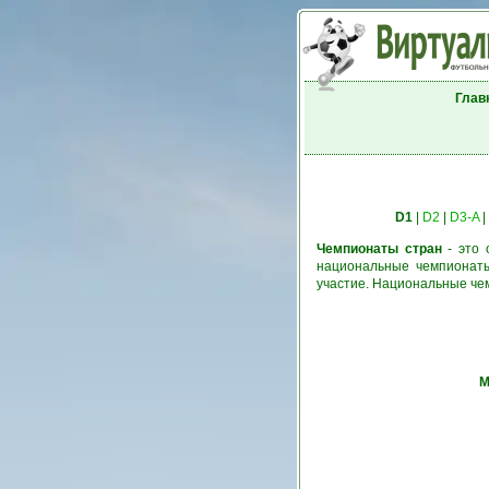
Глав
D1
|
D2
|
D3-A
|
Чемпионаты стран
- это 
национальные чемпионаты
участие. Национальные че
М