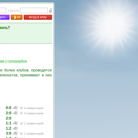
пароль
декс
ок
вход в игру
роль?
ова
|
суперкубок
и более клубов, проводятся
пионатов, принимают в них
0:0
4 комментария
2:0
3 комментария
2:0
1:1
1 комментарий
1:2
3:0
1 комментарий