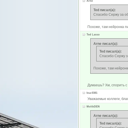
Arne
Ted писал(а):
Спасибо Сержу за о
Похоже, там нейронка п
Ted Lasso
Arne писал(а):
Ted писал(а):
Спасибо Сержу з
Похоже, там нейронк
Думаешь? Хм, спорить с 
ksa-0381
Уважаемые коллеги, благ
MolibDEN
Arne писал(а):
Ted писал(а):