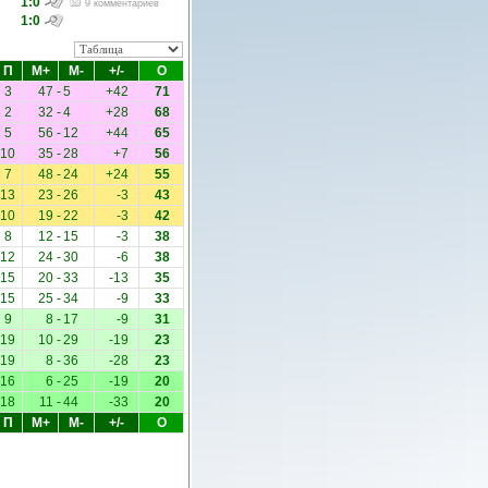
1:0
9 комментариев
1:0
П
М+
М-
+/-
О
3
47
-
5
+42
71
2
32
-
4
+28
68
5
56
-
12
+44
65
10
35
-
28
+7
56
7
48
-
24
+24
55
13
23
-
26
-3
43
10
19
-
22
-3
42
8
12
-
15
-3
38
12
24
-
30
-6
38
15
20
-
33
-13
35
15
25
-
34
-9
33
9
8
-
17
-9
31
19
10
-
29
-19
23
19
8
-
36
-28
23
16
6
-
25
-19
20
18
11
-
44
-33
20
П
М+
М-
+/-
О