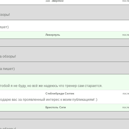
зам.
Эвертон
после
бзоры!
ишет)
Ливерпуль
после
а обзоры!
а пишет)
тобой я не буду, но всё же надеюсь что тренер сам старается.
Стейлибридж Селтик
после
одарю вас за проявленный интерес к моим публикациям! :)
Бристоль Сити
после