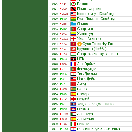
Вижин
7036.
414
Поинт Фортин
7037.
320
Коннектикут Юнайтед
7038.
2023
Реал Тамале Юнайтед
7039.
570
Янина
7040.
256
Спортинг
7041.
269
Хувентуд
7042.
941
Уиган Атлетик
7043.
1710
Суан Тхьен Фу Тхо
7044.
441
Круассан (Чебба)
7045.
427
Спартак (Кишкунхалаш)
7046.
153
НЕК
7047.
623
Лез Эрбье
7048.
864
Фреамунде
7049.
78
Эль Дахлия
7050.
904
Нотр Дейм
7051.
33
Амед
7052.
751
Бинах
7053.
368
Самора
7054.
645
Рочдейл
7055.
702
Уондерерс (Манзини)
7056.
43
Пеакок
7057.
850
Аль-Нсур
7058.
1398
Альмерия
7059.
800
Ренате
7060.
144
Рассинг Клуб Хоркетеньо
7061.
1055