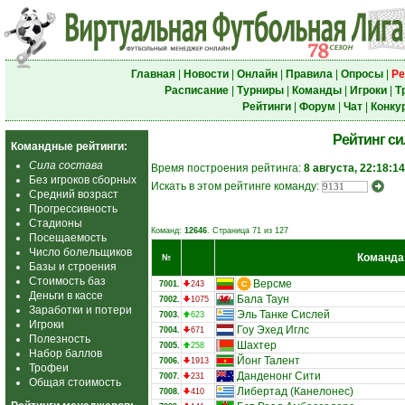
Главная
|
Новости
|
Онлайн
|
Правила
|
Опросы
|
Ре
Расписание
|
Турниры
|
Команды
|
Игроки
|
Т
Рейтинги
|
Форум
|
Чат
|
Конку
Рейтинг с
Командные рейтинги:
Сила состава
Время построения рейтинга:
8 августа, 22:18:14
Без игроков сборных
Искать в этом рейтинге команду:
Средний возраст
Прогрессивность
Стадионы
Команд:
12646
. Страница 71 из 127
Посещаемость
Число болельщиков
Команда
№
Базы и строения
Стоимость баз
Версме
7001.
243
Деньги в кассе
Бала Таун
7002.
1075
Заработки и потери
Эль Танке Сислей
7003.
623
Игроки
Гоу Эхед Иглс
7004.
671
Полезность
Шахтер
7005.
258
Набор баллов
Йонг Талент
7006.
1913
Трофеи
Данденонг Сити
7007.
231
Общая стоимость
Либертад (Канелонес)
7008.
410