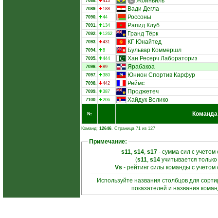
Жоинвиль
7088.
413
Вади Дегла
7089.
188
Россоны
7090.
44
Рапид Клуб
7091.
134
Гранд Тёрк
7092.
1262
КГ Юнайтед
7093.
431
Бульвар Коммершл
7094.
8
Хан Ресерч Лабораториз
7095.
444
Ярабакоа
7096.
89
Юнион Спортив Карфур
7097.
380
Реймс
7098.
442
Проджетеч
7099.
387
Хайдук Велико
7100.
206
Команда
№
Команд:
12646
. Страница 71 из 127
Примечание:
s11
,
s14
,
s17
- сумма сил с учетом
(
s11
,
s14
учитывается только
Vs
- рейтинг силы команды с учетом
Используйте названия столбцов для сорт
показателей и названия кома