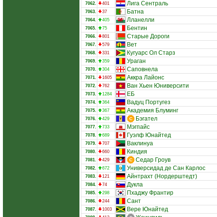
Лига Сентраль
7062.
401
Батна
7063.
37
Лланелли
7064.
405
Бентин
7065.
75
Старые Дороги
7066.
801
Вет
7067.
579
Кугуарс Ол Старз
7068.
331
Ураган
7069.
359
Саповнела
7070.
304
Аккра Лайонс
7071.
1605
Ван Хьен Юниверсити
7072.
762
ЕБ
7073.
1284
Вадуц Португез
7074.
364
Академия Блуминг
7075.
367
Бэгател
7076.
429
Мэгпайс
7077.
733
Гуэлф Юнайтед
7078.
689
Ваклинуа
7079.
707
Киндия
7080.
660
Седар Гроув
7081.
429
Универсидад де Сан Карлос
7082.
672
Айнтрахт (Нордерштедт)
7083.
121
Дукла
7084.
74
Пхаджу Франтир
7085.
298
Сант
7086.
244
Вере Юнайтед
7087.
1003