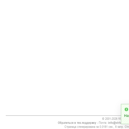
На
© 2001-2026 fifa09.ru
Обратиться в тех.поддержку
- Почта:
info@virtualsoc
Страница сгенерирована за 0.0181 сек., 8 запр. Chr