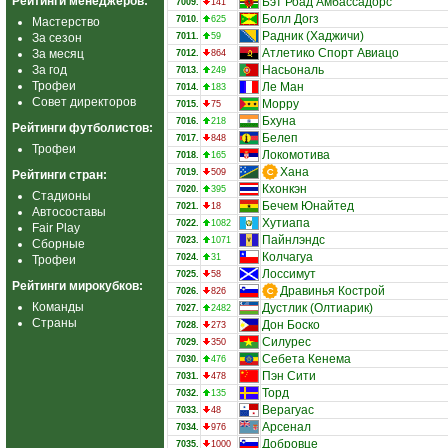
Рейтинги менеджеров:
Бэт Роад Амбассадорс
7009.
141
Болл Догз
7010.
625
Мастерство
Радник (Хаджичи)
За сезон
7011.
59
Атлетико Спорт Авиацо
За месяц
7012.
864
За год
Насьональ
7013.
249
Трофеи
Ле Ман
7014.
183
Совет директоров
Морру
7015.
75
Бхуна
7016.
218
Рейтинги футболистов:
Белеп
7017.
848
Трофеи
Локомотива
7018.
165
Хана
7019.
509
Рейтинги стран:
Кхонкэн
7020.
395
Стадионы
Бечем Юнайтед
7021.
18
Автосоставы
Хутиапа
7022.
1082
Fair Play
Пайнлэндс
7023.
1071
Сборные
Колчагуа
7024.
31
Трофеи
Лоссимут
7025.
58
Рейтинги мирокубков:
Дравинья Кострой
7026.
826
Команды
Дустлик (Олтиарик)
7027.
2482
Страны
Дон Боско
7028.
273
Силурес
7029.
350
Себета Кенема
7030.
476
Пэн Сити
7031.
478
Торд
7032.
135
Верагуас
7033.
48
Арсенал
7034.
976
Добровце
7035.
1000