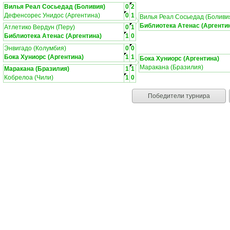
Вилья Реал Сосьедад (Боливия)
0
2
Дефенсорес Унидос (Аргентина)
0
1
Вилья Реал Сосьедад (Боливи
Библиотека Атенас (Аргенти
Атлетико Вердун (Перу)
0
1
Библиотека Атенас (Аргентина)
1
0
Энвигадо (Колумбия)
0
0
Бока Хуниорс (Аргентина)
1
1
Бока Хуниорс (Аргентина)
Маракана (Бразилия)
Маракана (Бразилия)
1
1
Кобрелоа (Чили)
1
0
Победители турнира