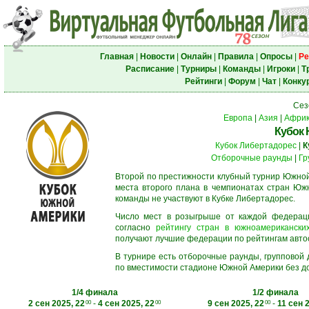
Главная
|
Новости
|
Онлайн
|
Правила
|
Опросы
|
Ре
Расписание
|
Турниры
|
Команды
|
Игроки
|
Т
Рейтинги
|
Форум
|
Чат
|
Конку
Сез
Европа
|
Азия
|
Афри
Кубок
Кубок Либертадорес
|
К
Отборочные раунды
|
Гр
Второй по престижности клубный турнир Южной
места второго плана в чемпионатах стран Южн
команды не участвуют в Кубке Либертадорес.
Число мест в розыгрыше от каждой федерац
согласно
рейтингу стран в южноамериканских
получают лучшие федерации по рейтингам автосос
В турнире есть отборочные раунды, групповой
по вместимости стадионе Южной Америки без до
1/4 финала
1/2 финала
2 сен 2025, 22
-
4 сен 2025, 22
9 сен 2025, 22
-
11 сен 
00
00
00